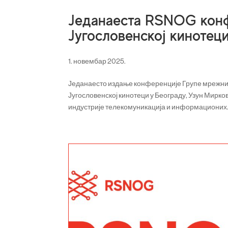
Једанаеста RSNOG конфе
Југословенској кинотец
1. новембар 2025.
Једанаесто издање конференције Групе мрежних
Југословенској кинотеци у Београду, Узун Мирков
индустрије телекомуникација и информационих.