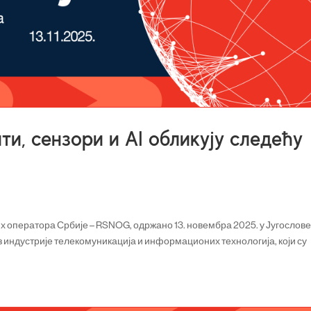
ти, сензори и AI обликују следећу
оператора Србије – RSNOG, одржано 13. новембра 2025. у Југослове
из индустрије телекомуникација и информационих технологија, који су