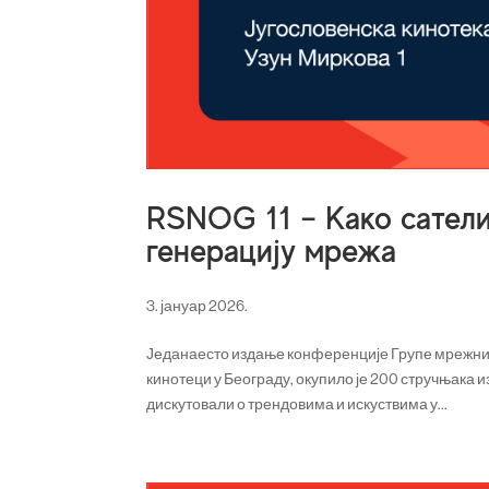
RSNOG 11 – Како сатели
генерацију мрежа
3. јануар 2026.
Једанаесто издање конференције Групе мрежних 
кинотеци у Београду, окупило је 200 стручњака 
дискутовали о трендовима и искуствима у...