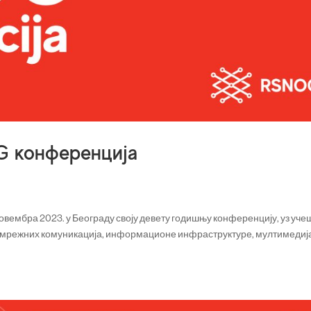
 конференција
овембра 2023. у Београду своју девету годишњу конференцију, уз уч
а мрежних комуникација, информационе инфраструктуре, мултимедиј