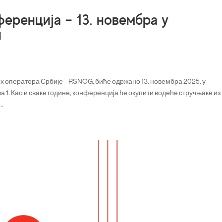
ренција – 13. новембра у
и
 оператора Србије – RSNOG, биће одржано 13. новембра 2025. у
а 1. Као и сваке године, конференција ће окупити водеће стручњаке из
..