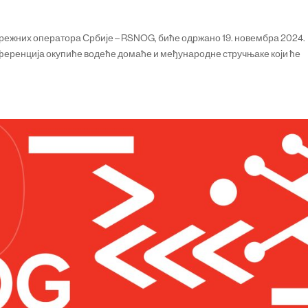
режних оператора Србије – RSNOG, биће одржано 19. новембра 2024.
ференција окупиће водеће домаће и међународне стручњаке који ће