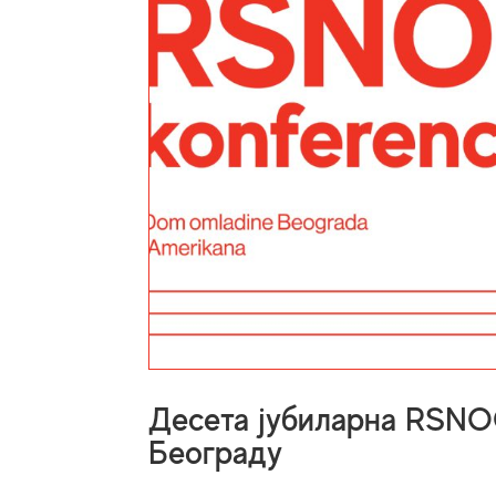
Десета јубиларна RSNOG
Београду