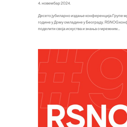
4. новембар 2024.
Десето јубиларно издање конференција Групе м
године у Дому омладине у Београду. RSNOG кон
поделити своја искуства и знања о мрежним...