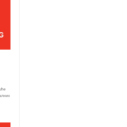
ешће
алних