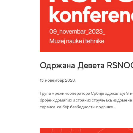
Одржана Девета RSNOG
15. новембар 2023.
Група мрежних оператора Србије одржала је 9. н
бројних домаћих и страних стручњака из домен
сервиса, сајбер безбедности, подршке...