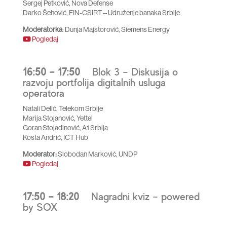
Sergej Petković, Nova Defense
Darko Šehović, FIN-CSIRT – Udruženje banaka Srbije
Moderatorka
: Dunja Majstorović, Siemens Energy
Pogledaj
16:50 – 17:50
Blok 3 – Diskusija o
razvoju portfolija digitalnih usluga
operatora
Natali Delić, Telekom Srbije
Marija Stojanović, Yettel
Goran Stojadinović, A1 Srbija
Kosta Andrić, ICT Hub
Moderator:
Slobodan Marković, UNDP
Pogledaj
17:50 – 18:20
Nagradni kviz – powered
by SOX