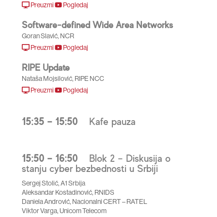
Preuzmi
Pogledaj
Software-defined Wide Area Networks
Goran Slavić, NCR
Preuzmi
Pogledaj
RIPE Update
Nataša Mojsilović, RIPE NCC
Preuzmi
Pogledaj
15:35 – 15:50
Kafe pauza
15:50 – 16:50
Blok 2 – Diskusija o
stanju cyber bezbednosti u Srbiji
Sergej Stolić, A1 Srbija
Aleksandar Kostadinović, RNIDS
Daniela Andrović, Nacionalni CERT – RATEL
Viktor Varga, Unicom Telecom