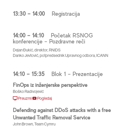
13:30 – 14:00
Registracija
14:00 – 14:10
Početak RSNOG
konferencije – Pozdravne reči
Dejan Đukić, direktor, RNIDS
Danko Jevtović, potpredsednik Upravnog odbora, ICANN
14:10 – 15:35
Blok 1 – Prezentacije
FinOps iz inženjerske perspektive
Boško Radivojević
Preuzmi
Pogledaj
Defending against DDoS attacks with a free
Unwanted Traffic Removal Service
John Brown, Team Cymru