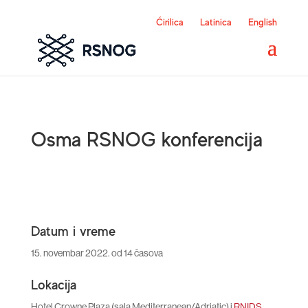
Ćirilica
Latinica
English
Osma RSNOG konferencija
Datum i vreme
15. novembar 2022. od 14 časova
Lokacija
Hotel Crowne Plaza (sala Mediterranean/Adriatic) i
RNIDS