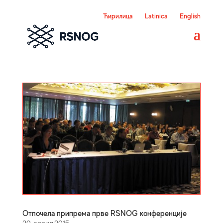
Ћирилица
Latinica
English
Отпочела припрема прве RSNOG конференције
20. април 2015.