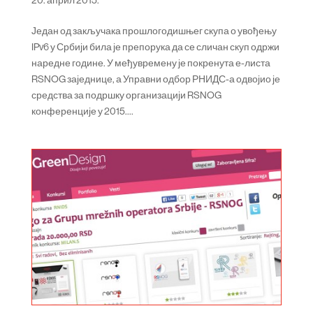
Један од закључака прошлогодишњег скупа о увођењу
IPv6 у Србији била је препорука да се сличан скуп одржи
наредне године. У међувремену је покренута е-листа
RSNOG заједнице, а Управни одбор РНИДС-а одвојио је
средства за подршку организацији RSNOG
конференције у 2015....