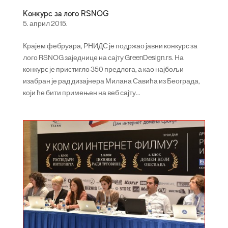
Конкурс за лого RSNOG
5. април 2015.
Крајем фебруара, РНИДС је подржао јавни конкурс за
лого RSNOG заједнице на сајту GreenDesign.rs. На
конкурс је пристигло 350 предлога, а као најбољи
изабран је рад дизајнера Милана Савића из Београда,
који ће бити примењен на веб сајту...