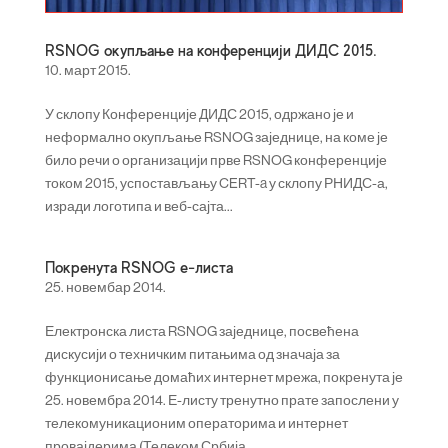
RSNOG окупљање на конференцији ДИДС 2015.
10. март 2015.
У склопу Конференције ДИДС 2015, одржано је и
неформално окупљање RSNOG заједнице, на коме је
било речи о организацији прве RSNOG конференције
током 2015, успостављању CERT-a у склопу РНИДС-а,
изради логотипа и веб-сајта...
Покренута RSNOG е-листа
25. новембар 2014.
Електронска листа RSNOG заједнице, посвећена
дискусији о техничким питањима од значаја за
функционисање домаћих интернет мрежа, покренута је
25. новембра 2014. Е-листу тренутно прате запослени у
телекомуникационим операторима и интернет
провајдерима (Телеком Србија,...