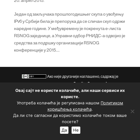
20. април 2015.
Један од закључака прошлогодишњег скупа о увођењу
IPv6 у Србији била је препорука да се сличан скуп одржи
наредне године. У међувремену је покренута е-листа
RSNOG заједнице, а Управни одбор РНИДС-а одвојио је
средства за подршку организацији RSNOG
конференције у 2015....
Ако није другачије наглашено, садржај је
доступан под условима лиценце
Creative Commons Aуторство
Овај сајт не користи колачиће, али наши сервиси их
3.0.
користе.
Политика приватности
|
Политика коришћења колачића
Употреба колачића је регулисана нашом
Политиком
коришћења колачића
.
Подржао
Да ли сте сагласни да користимо колачиће током ваше
посете?
Да
Не