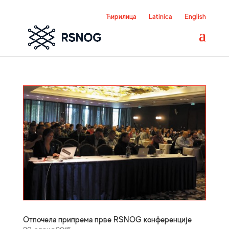
Ћирилица
Latinica
English
Отпочела припрема прве RSNOG конференције