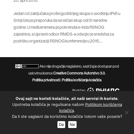
20. april 2015.
Jedan od zaključaka prošlogodišnjeg skupa o uvođenju IPv6 u
Srbiji bila je preporuka da se sličan skup održi naredne
godine. U međuvremenu je pokrenuta e-lista RSNOG
zajednice, a Upravni odbor RNIDS-a odvojio je sredstva za
podršku organizaciji RSNOG konferencije u 2015....
Ako nije drugačije naglašeno, sadržaj je dostupan pod
uslovima licence
Creative Commons Autorstvo 3.0.
Politika privatnosti
|
Politika korišćenja kolačića
Podržao
Ovaj sajt ne koristi kolačiće, ali naši servisi ih koriste.
Upotreba kolačića je regulisana našom
Politikom korišćenja
kolačića
.
Da li ste saglasni da koristimo kolačiće tokom vaše posete?
Da
Ne